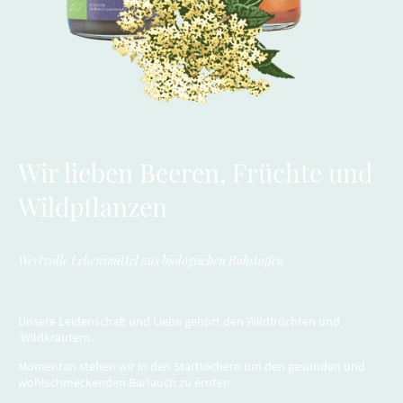
Wir lieben Beeren, Früchte und
Wildpflanzen
Wertvolle Lebensmittel aus biologischen Rohstoffen
Unsere Leidenschaft und Liebe gehört den Wildfrüchten und
Wildkräutern.
Momentan stehen wir in den Startlöchern um den gesunden und
wohlschmeckenden Bärlauch zu ernten.